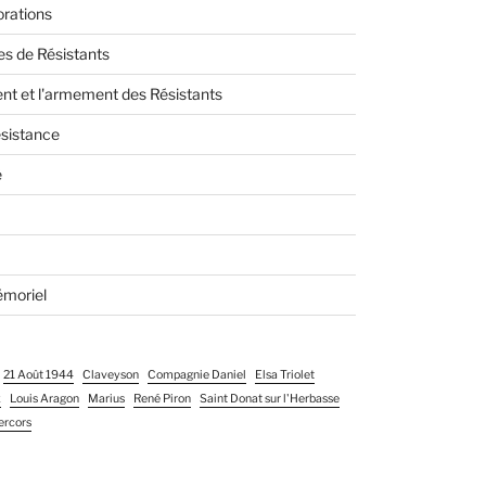
ations
s de Résistants
nt et l'armement des Résistants
ésistance
é
moriel
21 Août 1944
Claveyson
Compagnie Daniel
Elsa Triolet
x
Louis Aragon
Marius
René Piron
Saint Donat sur l'Herbasse
ercors