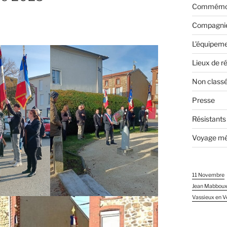
Commémor
Compagnie
L'équipeme
Lieux de r
Non class
Presse
Résistants
Voyage mé
11 Novembre
Jean Mabbou
Vassieux en V