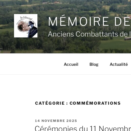
Aller
au
MÉMOIRE DE
contenu
principal
Anciens Combattants de l
Accueil
Blog
Actualité
CATÉGORIE :
COMMÉMORATIONS
PUBLIÉ
14 NOVEMBRE 2025
LE
Cérémonies du 11 Novemb