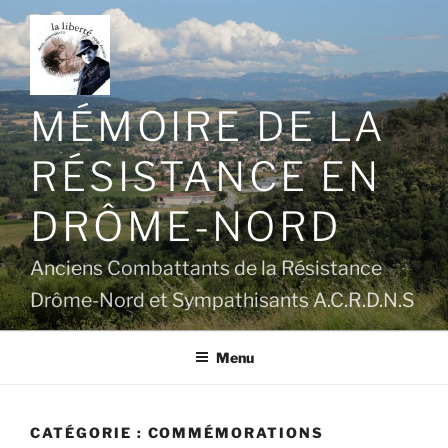
Aller
au
contenu
principal
MÉMOIRE DE LA
RÉSISTANCE EN
DRÔME-NORD
Anciens Combattants de la Résistance
Drôme-Nord et Sympathisants A.C.R.D.N.S
Menu
CATÉGORIE :
COMMÉMORATIONS