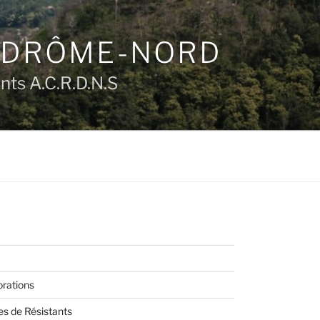
N DRÔME-NORD
ts A.C.R.D.N.S
ations
s de Résistants