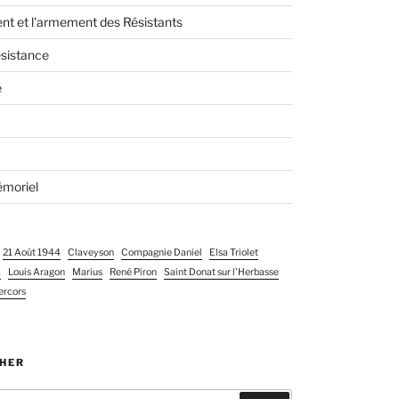
nt et l'armement des Résistants
ésistance
é
moriel
21 Août 1944
Claveyson
Compagnie Daniel
Elsa Triolet
x
Louis Aragon
Marius
René Piron
Saint Donat sur l'Herbasse
ercors
HER
e