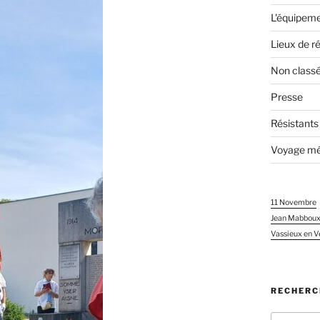
L'équipeme
Lieux de r
Non class
Presse
Résistants
Voyage mé
11 Novembre
Jean Mabbou
Vassieux en V
RECHERC
Recherch