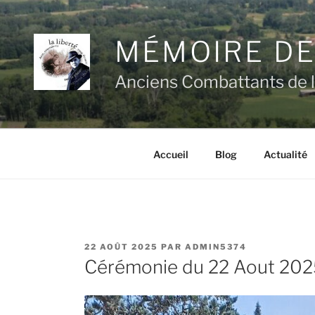
Aller
au
MÉMOIRE DE
contenu
principal
Anciens Combattants de l
Accueil
Blog
Actualité
PUBLIÉ
22 AOÛT 2025
PAR
ADMIN5374
LE
Cérémonie du 22 Aout 202