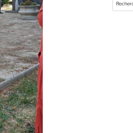
pour
: