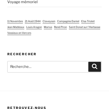
Voyage mémoriel
11 Novembre
21 Août 1944
Claveyson
Compagnie Daniel
Elsa Triolet
Jean Mabboux
Louis Aragon
Marius
René Piron
Saint Donat sur l'Herbasse
Vassieux en Vercors
RECHERCHER
Recherche
Recher
pour
:
RETROUVEZ-NOUS