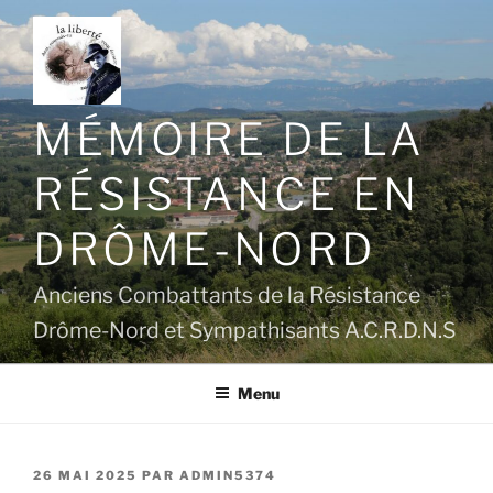
Aller
au
contenu
principal
MÉMOIRE DE LA
RÉSISTANCE EN
DRÔME-NORD
Anciens Combattants de la Résistance
Drôme-Nord et Sympathisants A.C.R.D.N.S
Menu
PUBLIÉ
26 MAI 2025
PAR
ADMIN5374