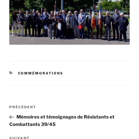
CATÉGORIES
COMMÉMORATIONS
Navigation
Article
PRÉCÉDENT
de
précédent
Mémoires et témoignages de Résistants et
l’article
Combattants 39/45
Article
SUIVANT